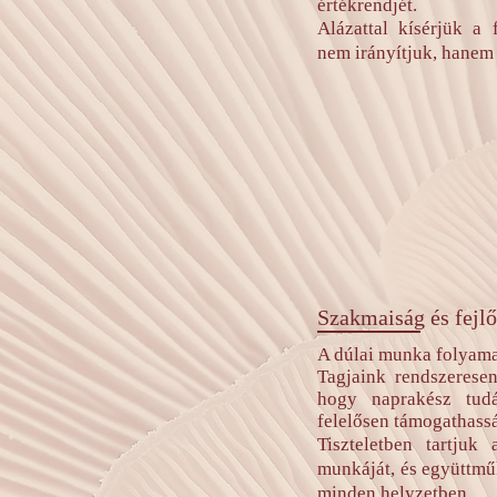
értékrendjét.
Alázattal kísérjük a
nem irányítjuk, hanem 
Szakmaiság és fejl
A dúlai munka folyama
Tagjaink rendszerese
hogy naprakész tudá
felelősen támogathassá
Tiszteletben tartjuk
munkáját, és együttm
minden helyzetben.