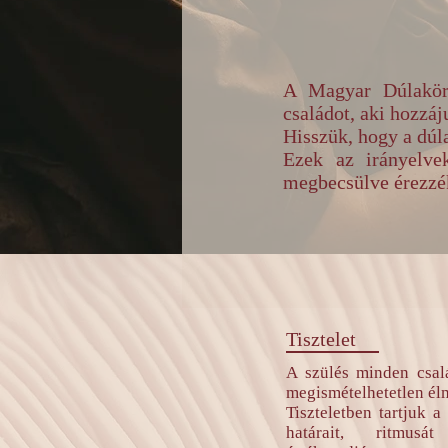
A Magyar Dúlakör E
családot, aki hozz
Hisszük, hogy a dúla
Ezek az irányelve
megbecsülve érezzé
Tisztelet
A szülés minden csal
megismételhetetlen él
Tiszteletben tartjuk a
határait, ritmus