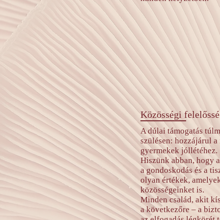
Közösségi felelőss
A dúlai támogatás túl
szülésen: hozzájárul a
gyermekek jóllétéhez.
Hiszünk abban, hogy a
a gondoskodás és a tisz
olyan értékek, amelyek
közösségeinket is.
Minden család, akit kí
a következőre – a bizt
az elfogadás légkörét