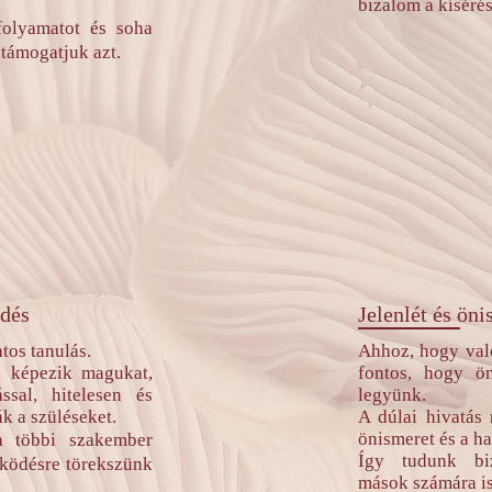
bizalom a kíséré
 folyamatot és soha
támogatjuk azt.
ődés
Jelenlét és ön
tos tanulás.
Ahhoz, hogy való
n képezik magukat,
fontos, hogy ö
ssal, hitelesen és
legyünk.
k a szüléseket.
A dúlai hivatás
önismeret és a ha
 a többi szakember
Így tudunk biz
űködésre törekszünk
mások számára is