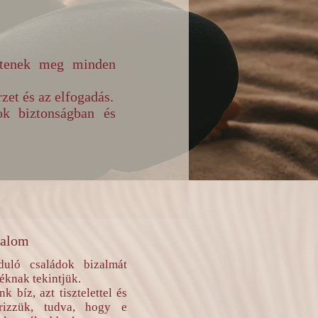
lítenek meg minden
zet és az elfogadás.
ok biztonságban és
zalom
uló családok bizalmát
éknak tekintjük.
k bíz, azt tisztelettel és
őrizzük, tudva, hogy e