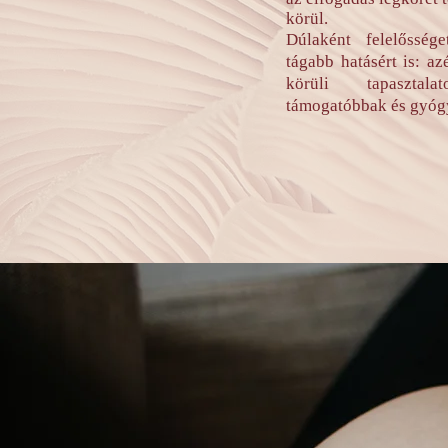
körül.
Dúlaként felelősség
tágabb hatásért is: az
körüli tapasztala
támogatóbbak és gyóg