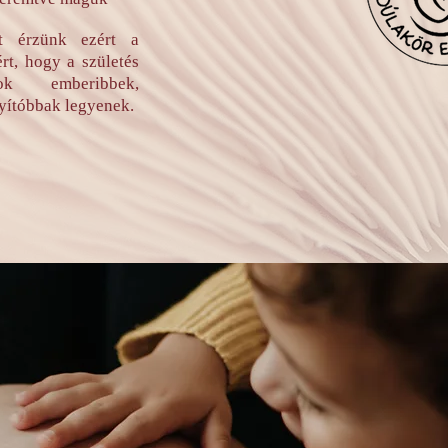
et érzünk ezért a
ért, hogy a születés
tok emberibbek,
yítóbbak legyenek.