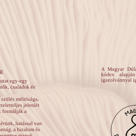
A Magyar Dúlak
ég
kódex alapján
igazolvánnyal i
mutat egy-egy
 nők, családok és
 szülés méltósága,
teletteljes jelenlét
 formálják a
sérünk, hatással van
onság, a bizalom és
 teremtve maguk