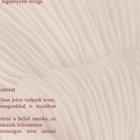
s legmélyebb rétege.
ismeret
ban jelen tudjunk lenni,
nmagunkkal is tisztában
 része a belső munka, az
táraink felismerése.
tonságos teret tartani
.