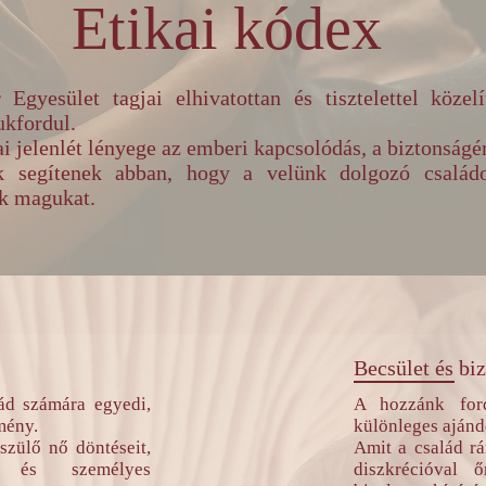
Etikai kódex
gyesület tagjai elhivatottan és tisztelettel köze
ájukfordul.
i jelenlét lényege az emberi kapcsolódás, a biztonságér
k segítenek abban, hogy a velünk dolgozó család
k magukat.
Becsület és bi
ád számára egyedi,
A hozzánk ford
mény.
különleges ajánd
 szülő nő döntéseit,
Amit a család rán
át és személyes
diszkrécióval 