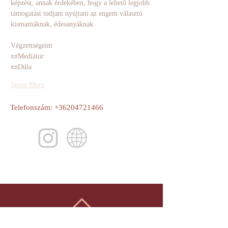
képzést, annak érdekében, hogy a lehető legjobb 
támogatást tudjam nyújtani az engem választó 
kismamáknak, édesanyáknak.
Végzettségeim 
📜Mediátor  
📜Dúla
Show More
Telefonszám:
+36204721466
Vissza a