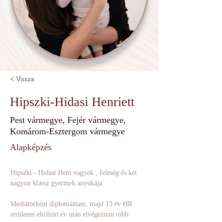
< Vissza
Hipszki-Hidasi Henriett
Pest vármegye, Fejér vármegye,
Komárom-Esztergom vármegye
Alapképzés
Hipszki - Hidasi Heni vagyok , feleség és két 
nagyon klassz gyermek anyukája. 
Mediátorként diplomáztam, majd 13 év HR 
területen eltöltött év után elvégeztem több 