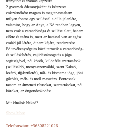
irányított el számos képzésre.
2 gyermek édesanyjaként és kétszeres 
császárnőként magam is megtapasztaltam 
milyen fontos egy szülésnél a dúla jelenléte, 
valamint, hogy az Anya, a Nő rendben legyen, 
nem csak a várandóssága és szülése alatt, hanem 
előtte és utána is, mert az hatással van az egész 
család jól létére, dinamikájára, rendszerére.
Fő tevékenységeim közé tartozik a várandósság- 
és szüléskísérés, vajúdástámogatás a jóga 
segítségével, női körök, különféle szertartások 
(szülésáldó, menyasszonyáldó, szent Kakaó, 
lezáró, újjászületés), női- és kismama jóga, jóni 
gőzölés, méh- és mell masszázs. Fontosnak 
tartom az átmeneti rítusokat, szertartásokat, női 
köröket, az öngondoskodást.
Mit kínálok Neked?
Show More
Telefonszám:
+36308221026