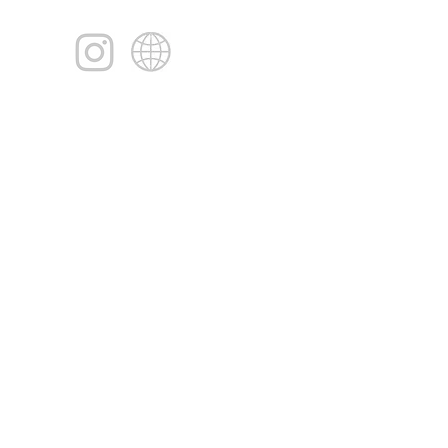
Vissza a
tetejére
Magyar Dúlakör Egyesület