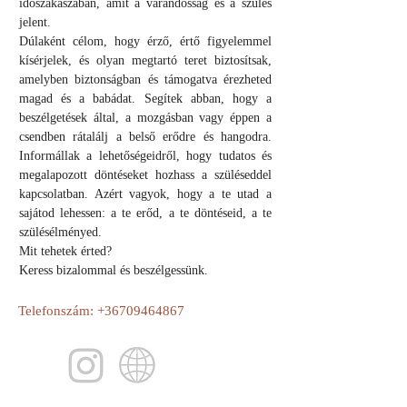
időszakaszában, amit a várandósság és a szülés 
jelent. 
Dúlaként célom, hogy érző, értő figyelemmel 
kísérjelek, és olyan megtartó teret biztosítsak, 
amelyben biztonságban és támogatva érezheted 
magad és a babádat. Segítek abban, hogy a 
beszélgetések által, a mozgásban vagy éppen a 
csendben rátalálj a belső erődre és hangodra. 
Informállak a lehetőségeidről, hogy tudatos és 
megalapozott döntéseket hozhass a szüléseddel 
kapcsolatban. Azért vagyok, hogy a te utad a 
sajátod lehessen: a te erőd, a te döntéseid, a te 
szülésélményed. 
Mit tehetek érted? 
Keress bizalommal és beszélgessünk.
Telefonszám:
+36709464867