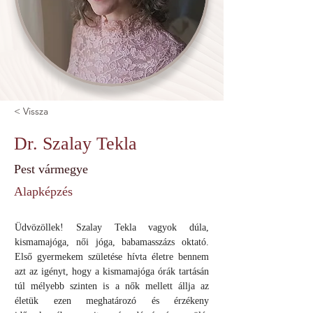
< Vissza
Dr. Szalay Tekla
Pest vármegye
Alapképzés
Üdvözöllek! Szalay Tekla vagyok dúla, 
kismamajóga, női jóga, babamasszázs oktató. 
Első gyermekem születése hívta életre bennem 
azt az igényt, hogy a kismamajóga órák tartásán 
túl mélyebb szinten is a nők mellett állja az 
életük ezen meghatározó és érzékeny 